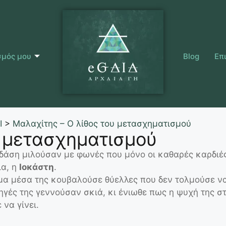
σμός μου
Blog
Επ
Ι
>
Μαλαχίτης – Ο λίθος του μετασχηματισμού
υ μετασχηματισμού
 δάση μιλούσαν με φωνές που μόνο οι καθαρές καρδιέ
ια, η
Ιοκάστη
.
 μα μέσα της κουβαλούσε θύελλες που δεν τολμούσε ν
πληγές της γεννούσαν σκιά, κι ένιωθε πως η ψυχή της 
να γίνει.