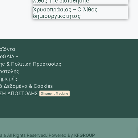
λίθος της διαίσθησης
Χρυσοπράσιος – Ο λίθος
δημιουργικότητας
οϊόντα
 eGAIA -
ης & Πολιτική Προστασίας
οστολής
ληρωμής
 Δεδομένα & Cookies
ΣΗ ΑΠΟΣΤΟΛΗΣ
Shipment Tracking
ia All Rights Reserved.
|
Powered By
KFGROUP