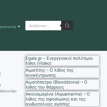
ικοινωνια
Egaia.gr – Ενεργειακοί πολύτιμοι
λίθοι (Video)
Αιματίτης – Ο λίθος της
ς
συγκέντρωσης
Αιματόπετρα (Bloodstone) – Ο
α
λίθος του θάρρους
στέκονταν
Ακουαμαρίνα (Aquamarine) – Ο
λίθος της αφοσίωσης και της
ανιδιοτελούς αγάπης