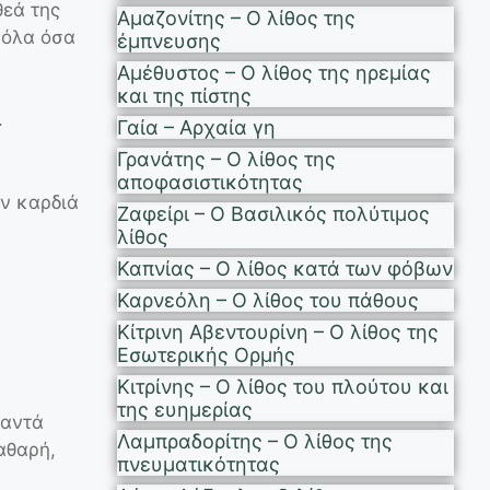
θεά της
Αμαζονίτης – Ο λίθος της
 όλα όσα
έμπνευσης
Αμέθυστος – Ο λίθος της ηρεμίας
και της πίστης
.
Γαία – Αρχαία γη
Γρανάτης – Ο λίθος της
αποφασιστικότητας
αν καρδιά
Ζαφείρι – Ο Βασιλικός πολύτιμος
λίθος
Καπνίας – Ο λίθος κατά των φόβων
Καρνεόλη – Ο λίθος του πάθους
Κίτρινη Αβεντουρίνη – Ο λίθος της
Εσωτερικής Ορμής
Κιτρίνης – Ο λίθος του πλούτου και
της ευημερίας
ναντά
Λαμπραδορίτης – Ο λίθος της
αθαρή,
πνευματικότητας