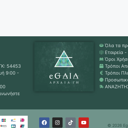
Όλα τα πρ
Εταιρεία -
Όροι Χρήσ
ΤΚ: 54453
Τρόποι Απ
ή 9:00 -
Τρόποι Π
Προσωπικά
:00
ΑΝΑΖΗΤΗ
οινωνήστε
© 2026 Ega