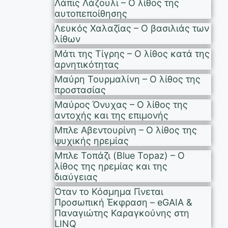
Λάπις Λάζουλι – Ο λίθος της
αυτοπεποίθησης
Λευκός Χαλαζίας – Ο βασιλιάς των
λίθων
Μάτι της Τίγρης – Ο λίθος κατά της
αρνητικότητας
Μαύρη Τουρμαλίνη – Ο λίθος της
προστασίας
Μαύρος Όνυχας – Ο λίθος της
αντοχής και της επιμονής
Μπλε Αβεντουρίνη – Ο λίθος της
ψυχικής ηρεμίας
Μπλε Τοπάζι (Blue Topaz) – Ο
λίθος της ηρεμίας και της
διαύγειας
Όταν το Κόσμημα Γίνεται
Προσωπική Έκφραση – eGAIA &
Παναγιώτης Καραγκούνης στη
LINQ