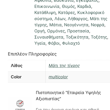
Αφθονία
,
Βασκανία
,
Εγκέφαλος
,
Επικοινωνία
,
Θυμός
,
Καρδιά
,
Κατάθλιψη
,
Κατάρες
,
Κυκλοφορικό
σύστημα
,
Λέων
,
Λήθαργος
,
Μάτι της
τίγρης
,
Μάτια
,
Νεογέννητα
,
Νεφρά
,
Οργή
,
Ορμόνες
,
Προστασία
,
Συναισθήματα
,
Τοξικότητα
,
Τοξότης
,
Υγεία
,
Φόβοι
,
Φυλαχτό
Επιπλέον Πληροφορίες
Λίθος
Μάτι της τίγρης
Color
multicolor
Πιστοποιητικό "Εταιρεία Υψηλής
Αξιοπιστίας"
Για την άψογη εικόνα και ηθική