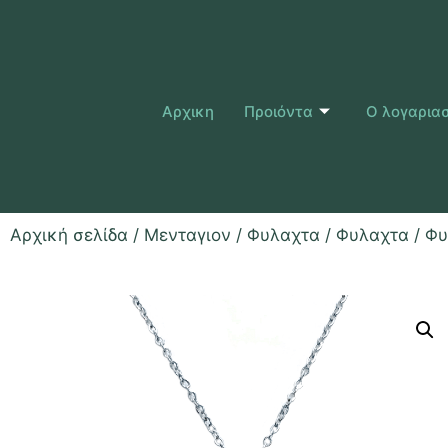
Αρχικη
Προιόντα
Ο λογαρια
Αρχική σελίδα
/
Μενταγιον / Φυλαχτα
/
Φυλαχτα
/ Φυ