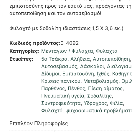
εμπιστοσύνης προς τον εαυτό μας, προάγοντας τη
αυτοπεποίθηση και τον αυτοσεβασμό!
Φυλαχτό με Σοδαλίτη (διαστάσεις 1,5 Χ 3,6 εκ.)
Κωδικός προϊόντος:
0-4092
Κατηγορίες:
Μενταγιον / Φυλαχτα
,
Φυλαχτα
Ετικέτες:
5ο Τσάκρα
,
Αλήθεια
,
Αυτοπεποίθηση
,
Αυτοσεβασμός
,
Δάσκαλοι
,
Διαλογισμ
Δίδυμοι
,
Εμπιστοσύνη
,
Ιχθύς
,
Καθηγητ
Κρίσεις πανικού
,
Μεταβολισμός
,
Ομι
Παρθένος
,
Πένθος
,
Πίεση αίματος
,
Πνευματική υγεία
,
Σοδαλίτης
,
Συντροφικότητα
,
Υδροχόος
,
Φιλία
,
Φυλαχτό
,
ψυχοσωματικά προβλήματ
Επιπλέον Πληροφορίες