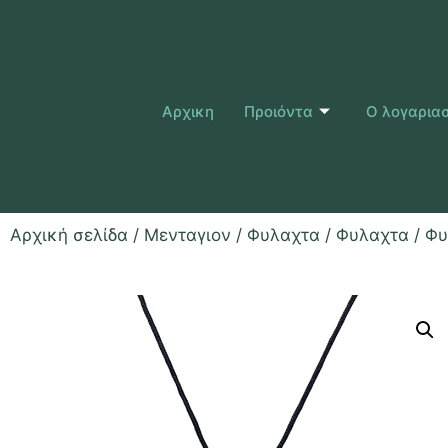
Αρχικη
Προιόντα
Ο λογαρια
Αρχική σελίδα
/
Μενταγιον / Φυλαχτα
/
Φυλαχτα
/ Φυ