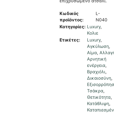
επιχρυσωμένο ατσάλι.
Κωδικός
L-
προϊόντος:
N040
Κατηγορίες:
Luxury
,
Κολιε
Ετικέτες:
Luxury
,
Αγκύλωση
,
Αίμα
,
Αλλαγ
Αρνητική
ενέργεια
,
Βραχιόλι
,
Δικαιοσύνη
,
Εξισορρόπη
Τσάκρα
,
Θετικότητα
,
Κατάθλιψη
,
Καταπιεσμέ