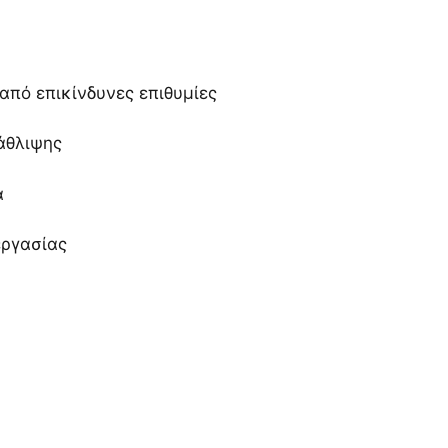
από επικίνδυνες επιθυμίες
άθλιψης
α
εργασίας