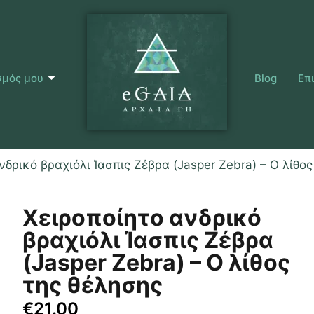
σμός μου
Blog
Επ
νδρικό βραχιόλι Ίασπις Ζέβρα (Jasper Zebra) – Ο λίθο
Χειροποίητο ανδρικό
βραχιόλι Ίασπις Ζέβρα
(Jasper Zebra) – Ο λίθος
της θέλησης
€
21.00