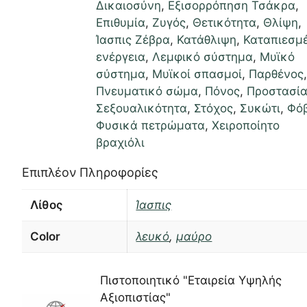
Δικαιοσύνη
,
Εξισορρόπηση Τσάκρα
,
Επιθυμία
,
Ζυγός
,
Θετικότητα
,
Θλίψη
,
Ίασπις Ζέβρα
,
Κατάθλιψη
,
Καταπιεσμ
ενέργεια
,
Λεμφικό σύστημα
,
Μυϊκό
σύστημα
,
Μυϊκοί σπασμοί
,
Παρθένος
Πνευματικό σώμα
,
Πόνος
,
Προστασί
Σεξουαλικότητα
,
Στόχος
,
Συκώτι
,
Φό
Φυσικά πετρώματα
,
Χειροποίητο
βραχιόλι
Επιπλέον Πληροφορίες
Λίθος
Ίασπις
Color
λευκό
,
μαύρο
Πιστοποιητικό "Εταιρεία Υψηλής
Αξιοπιστίας"