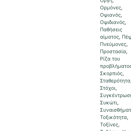
Οργή
,
Ορμόνες
,
Οψιανός
,
Οψιδιανός
,
Παθήσεις
αίματος
,
Πέ
Πνεύμονες
,
Προστασία
,
Ρίζα του
προβλήματο
Σκορπιός
,
Σταθερότητα
Στόχοι
,
Συγκέντρωσ
Συκώτι
,
Συναισθήμα
Τοξικότητα
,
Τοξίνες
,