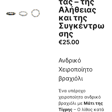
τας – της
Αλήθειας
και της
Συγκέντρω
σης
€
25.00
Ανδρικό
Χειροποίητο
βραχιόλι
Ένα υπέροχο
χειροποίητο ανδρικό
βραχιόλι με
Μάτι της
Τίγρης
– Ο λίθος κατά