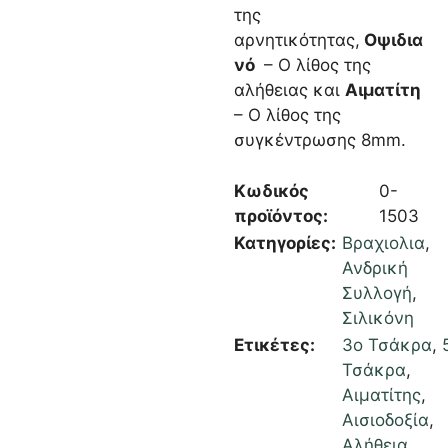
της
αρνητικότητας,
Οψιδια
νό
– Ο λίθος της
αλήθειας και
Αιματίτη
– Ο λίθος της
συγκέντρωσης 8mm.
Κωδικός
0-
προϊόντος:
1503
Κατηγορίες:
Βραχιολια
,
Ανδρική
Συλλογή
,
Σιλικόνη
Ετικέτες:
3ο Τσάκρα
,
Τσάκρα
,
Αιματίτης
,
Αισιοδοξία
,
Αλήθεια
,