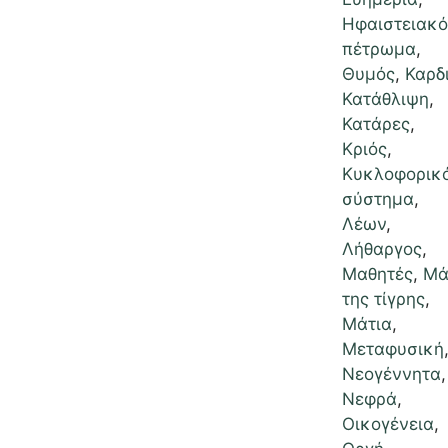
Ηφαιστειακό
πέτρωμα
,
Θυμός
,
Καρδ
Κατάθλιψη
,
Κατάρες
,
Κριός
,
Κυκλοφορικ
σύστημα
,
Λέων
,
Λήθαργος
,
Μαθητές
,
Μά
της τίγρης
,
Μάτια
,
Μεταφυσική
Νεογέννητα
,
Νεφρά
,
Οικογένεια
,