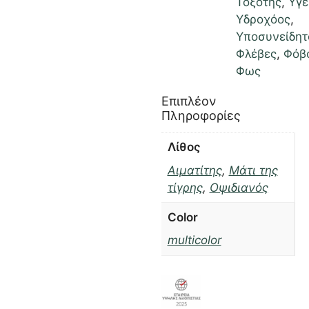
Τοξότης
,
Υγε
Υδροχόος
,
Υποσυνείδητ
Φλέβες
,
Φόβ
Φως
Επιπλέον
Πληροφορίες
Λίθος
Αιματίτης
,
Μάτι της
τίγρης
,
Οψιδιανός
Color
multicolor