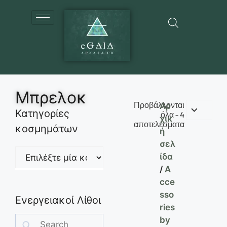
Μπρελοκ
Προβάλλονται
Αρ
Κατηγορίες
όλα - 4
χικ
αποτελέσματα
κοσμημάτων
ή
σελ
ίδα
/
A
cce
sso
Ενεργειακοί Λίθοι
ries
by