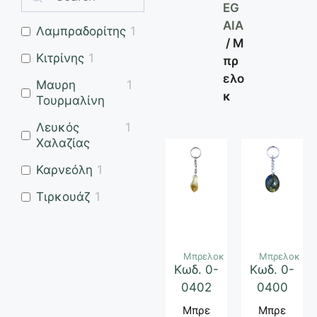
EG
AIA
Λαμπραδορίτης
1
/ Μ
Κιτρίνης
1
πρ
ελο
Μαυρη
1
κ
Τουρμαλίνη
Λευκός
1
Χαλαζίας
Καρνεόλη
1
Τιρκουάζ
1
Μπρελοκ
Μπρελοκ
Κωδ. 0-
Κωδ. 0-
0402
0400
Μπρε
Μπρε