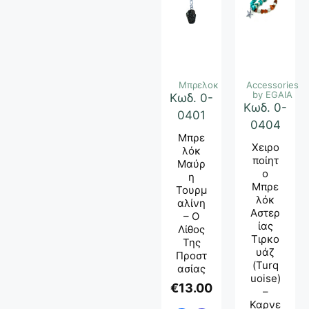
Μπρελοκ
Accessories
by EGAIA
Κωδ. 0-
Κωδ. 0-
0401
0404
Μπρε
Χειρο
Λόκ
Ποίητ
Μαύρ
Ο
Η
Μπρε
Τουρμ
Λόκ
Αλίνη
Αστερ
– Ο
Ίας
Λίθος
Τιρκο
Της
Υάζ
Προστ
(Turq
Ασίας
Uoise)
€
13.00
–
Καρνε