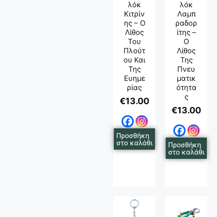
Λόκ
Λόκ
Κιτρίν
Λαμπ
Ης – Ο
Ραδορ
Λίθος
Ίτης –
Του
Ο
Πλούτ
Λίθος
Ου Και
Της
Της
Πνευ
Ευημε
Ματικ
Ρίας
Ότητα
Σ
€
13.00
€
13.00
Προσθήκη
στο καλάθι
Προσθήκη
στο καλάθι