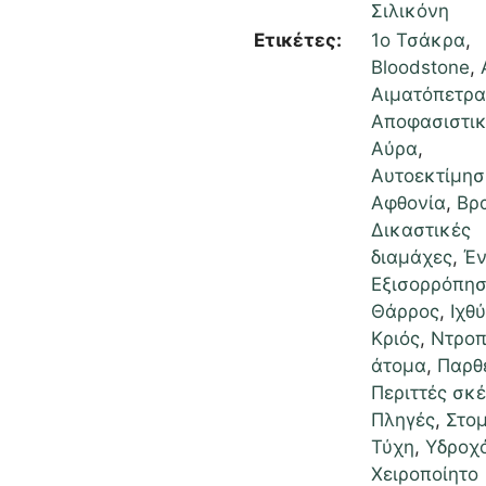
Σιλικόνη
Ετικέτες:
1ο Τσάκρα
,
Bloodstone
,
Αιματόπετρα
Αποφασιστικ
Αύρα
,
Αυτοεκτίμησ
Αφθονία
,
Βρα
Δικαστικές
διαμάχες
,
Έν
Εξισορρόπη
Θάρρος
,
Ιχθ
Κριός
,
Ντρο
άτομα
,
Παρθ
Περιττές σκ
Πληγές
,
Στο
Τύχη
,
Υδροχ
Χειροποίητο