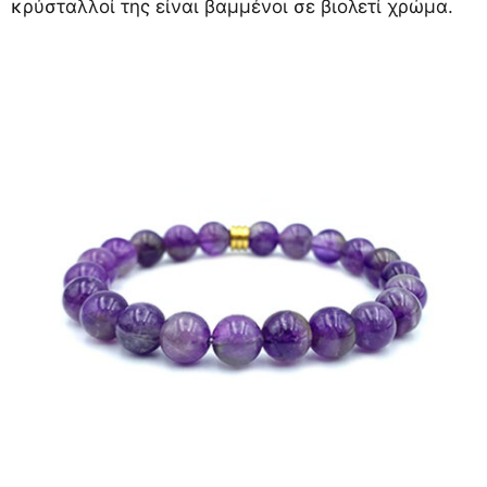
κρύσταλλοί της είναι βαμμένοι σε βιολετί χρώμα.