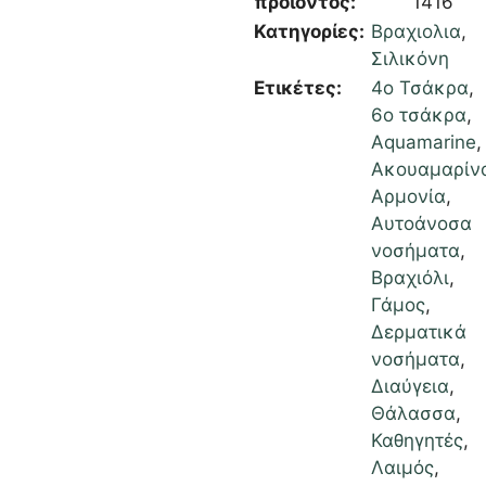
προϊόντος:
1416
Κατηγορίες:
Βραχιολια
,
Σιλικόνη
Ετικέτες:
4ο Τσάκρα
,
6ο τσάκρα
,
Aquamarine
,
Ακουαμαρίν
Αρμονία
,
Αυτοάνοσα
νοσήματα
,
Βραχιόλι
,
Γάμος
,
Δερματικά
νοσήματα
,
Διαύγεια
,
Θάλασσα
,
Καθηγητές
,
Λαιμός
,