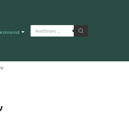
ικοινωνια
ων
ν