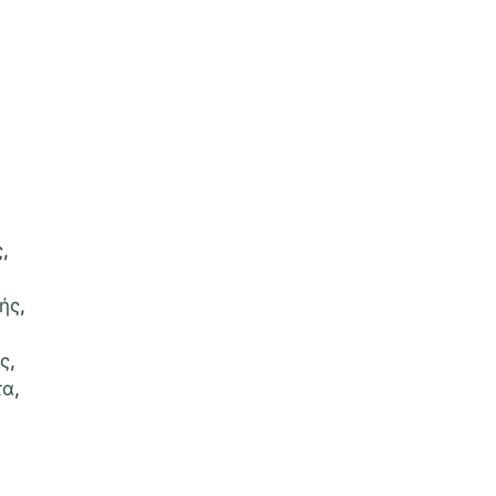
ς
,
ής
,
ς
,
τα
,