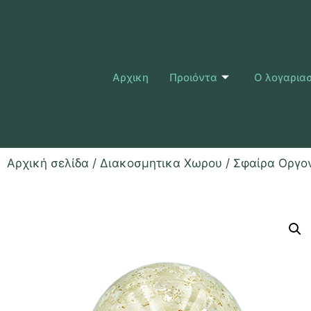
Αρχικη
Προιόντα
Ο λογαρια
Αρχική σελίδα
/
Διακοσμητικα Χωρου
/ Σφαίρα Οργον