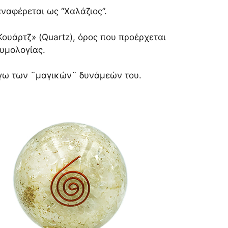
ναφέρεται ως “Χαλάζιος”.
ουάρτζ» (Quartz), όρος που προέρχεται
υμολογίας.
όγω των ¨μαγικών¨ δυνάμεών του.