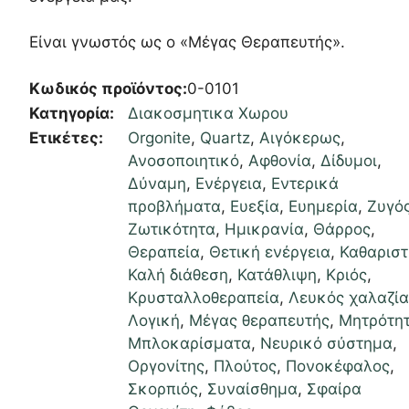
Είναι γνωστός ως ο «Μέγας Θεραπευτής».
Κωδικός προϊόντος:
0-0101
Κατηγορία:
Διακοσμητικα Χωρου
Ετικέτες:
Orgonite
,
Quartz
,
Αιγόκερως
,
Ανοσοποιητικό
,
Αφθονία
,
Δίδυμοι
,
Δύναμη
,
Ενέργεια
,
Εντερικά
προβλήματα
,
Ευεξία
,
Ευημερία
,
Ζυγό
Ζωτικότητα
,
Ημικρανία
,
Θάρρος
,
Θεραπεία
,
Θετική ενέργεια
,
Καθαριστ
Καλή διάθεση
,
Κατάθλιψη
,
Κριός
,
Κρυσταλλοθεραπεία
,
Λευκός χαλαζία
Λογική
,
Μέγας θεραπευτής
,
Μητρότη
Μπλοκαρίσματα
,
Νευρικό σύστημα
,
Οργονίτης
,
Πλούτος
,
Πονοκέφαλος
,
Σκορπιός
,
Συναίσθημα
,
Σφαίρα