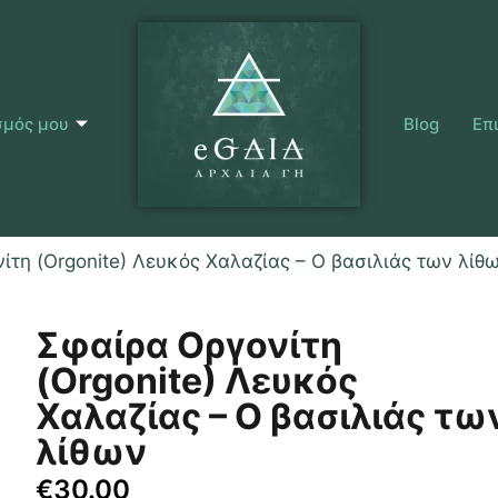
σμός μου
Blog
Επ
ίτη (Orgonite) Λευκός Χαλαζίας – Ο βασιλιάς των λίθ
Σφαίρα Οργονίτη
(Orgonite) Λευκός
Χαλαζίας – Ο βασιλιάς τω
λίθων
€
30.00