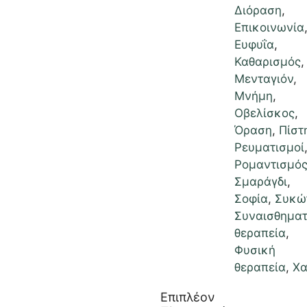
Διόραση
,
Επικοινωνία
Ευφυΐα
,
Καθαρισμός
,
Μενταγιόν
,
Μνήμη
,
Οβελίσκος
,
Όραση
,
Πίστ
Ρευματισμοί
Ρομαντισμό
Σμαράγδι
,
Σοφία
,
Συκώ
Συναισθηματ
θεραπεία
,
Φυσική
θεραπεία
,
Χ
Επιπλέον