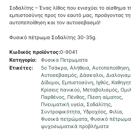
Σοδαλίτης – Ένας λίθος που ενισχύει το αίσθημα τ
εμπιστοσύνης προς τον εαυτό μας, προάγοντας τη
αυτοπεποίθηση και τον αυτοσεβασμό!
Φυσικό πέτρωμα Σοδαλίτης 30-35g.
Κωδικός προϊόντος:
0-9041
Κατηγορία:
Φυσικα Πετρωματα
Ετικέτες:
5ο Τσάκρα
,
Αλήθεια
,
Αυτοπεποίθηση
,
Αυτοσεβασμός
,
Δάσκαλοι
,
Διαλογισμ
Δίδυμοι
,
Εμπιστοσύνη
,
Ιχθύς
,
Καθηγητ
Κρίσεις πανικού
,
Μεταβολισμός
,
Ομι
Παρθένος
,
Πένθος
,
Πίεση αίματος
,
Πνευματική υγεία
,
Σοδαλίτης
,
Συντροφικότητα
,
Υδροχόος
,
Φιλία
,
Φυσικά πετρώματα
,
Φυσικό πέτρωμ
ψυχοσωματικά προβλήματα