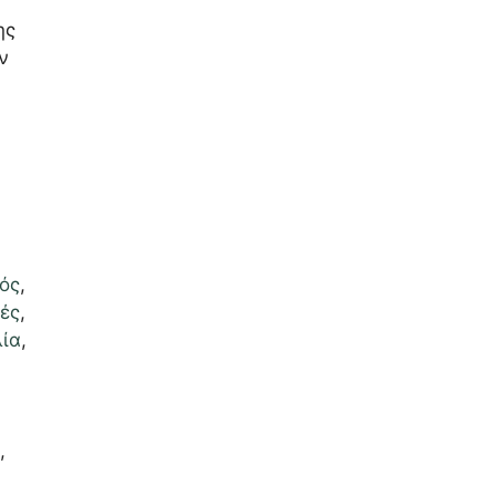
ης
ν
ός
,
ές
,
λία
,
α
,