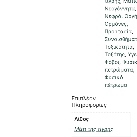
τίγρης
,
Μάτι
Νεογέννητα
,
Νεφρά
,
Οργ
Ορμόνες
,
Προστασία
,
Συναισθήμα
Τοξικότητα
,
Τοξότης
,
Υγε
Φόβοι
,
Φυσι
πετρώματα
,
Φυσικό
πέτρωμα
Επιπλέον
Πληροφορίες
Λίθος
Μάτι της τίγρης