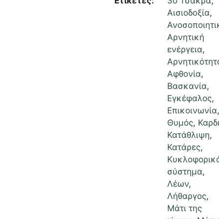
Ετικέτες:
3ο Τσάκρα
,
Αισιοδοξία
,
Ανοσοποιητι
Αρνητική
ενέργεια
,
Αρνητικότητ
Αφθονία
,
Βασκανία
,
Εγκέφαλος
,
Επικοινωνία
Θυμός
,
Καρδ
Κατάθλιψη
,
Κατάρες
,
Κυκλοφορικ
σύστημα
,
Λέων
,
Λήθαργος
,
Μάτι της