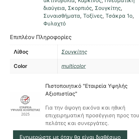
ακτινοβολία
,
Καρκίνος
,
Πνευματική
διαύγεια
,
Σκορπιός
,
Σουγκίτης
,
Συναισθήματα
,
Τοξίνες
,
Τσάκρα 1ο
,
Φυλαχτό
Επιπλέον Πληροφορίες
Λίθος
Σουγκίτης
Color
multicolor
Πιστοποιητικό "Εταιρεία Υψηλής
Αξιοπιστίας"
Για την άψογη εικόνα και ηθική
επιχειρηματική προσέγγιση προς το
πελάτες και συνεργάτες.
Ενημερώστε με όταν θα είναι διαθέσιμο