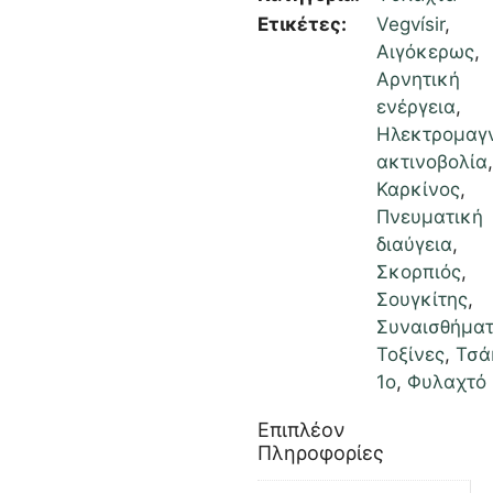
Ετικέτες:
Vegvísir
,
Αιγόκερως
,
Αρνητική
ενέργεια
,
Ηλεκτρομαγ
ακτινοβολία
,
Καρκίνος
,
Πνευματική
διαύγεια
,
Σκορπιός
,
Σουγκίτης
,
Συναισθήμα
Τοξίνες
,
Τσά
1ο
,
Φυλαχτό
Επιπλέον
Πληροφορίες