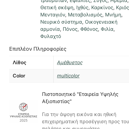
τραυμάτων
,
Εφιάλτες
,
Ζυγός
,
Ηρεμία
,
Θετική σκέψη
,
Ιχθύς
,
Καρκίνος
,
Κριό
Μενταγιόν
,
Μεταβολισμός
,
Μνήμη
,
Νευρικό σύστημα
,
Οικογενειακή
αρμονία
,
Πόνος
,
Φθόνος
,
Φιλία
,
Φυλαχτό
Επιπλέον Πληροφορίες
Λίθος
Αμέθυστος
Color
multicolor
Πιστοποιητικό "Εταιρεία Υψηλής
Αξιοπιστίας"
Για την άψογη εικόνα και ηθική
επιχειρηματική προσέγγιση προς το
πελάτες και συνεργάτες.