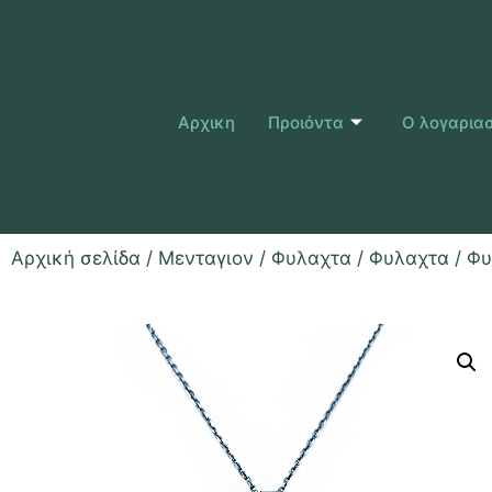
Αρχικη
Προιόντα
Ο λογαρια
Αρχική σελίδα
/
Μενταγιον / Φυλαχτα
/
Φυλαχτα
/ Φυ