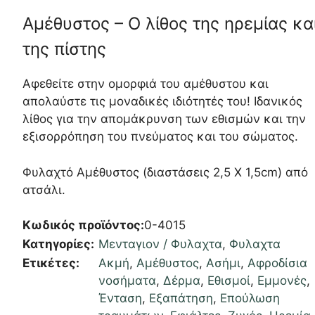
Αμέθυστος – Ο λίθος της ηρεμίας κα
της πίστης
Αφεθείτε στην ομορφιά του αμέθυστου και
απολαύστε τις μοναδικές ιδιότητές του! Ιδανικός
λίθος για την απομάκρυνση των εθισμών και την
εξισορρόπηση του πνεύματος και του σώματος.
Φυλαχτό Αμέθυστος (διαστάσεις 2,5 Χ 1,5cm) από
ατσάλι.
Κωδικός προϊόντος:
0-4015
Κατηγορίες:
Μενταγιον / Φυλαχτα
,
Φυλαχτα
Ετικέτες:
Ακμή
,
Αμέθυστος
,
Ασήμι
,
Αφροδίσια
νοσήματα
,
Δέρμα
,
Εθισμοί
,
Εμμονές
,
Ένταση
,
Εξαπάτηση
,
Επούλωση