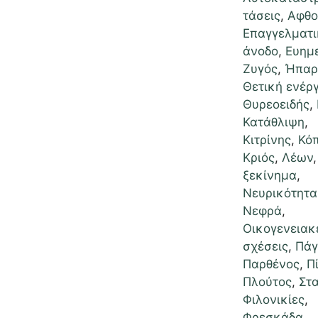
τάσεις
,
Αφθο
Επαγγελματι
άνοδο
,
Ευημ
Ζυγός
,
Ήπαρ
Θετική ενέρ
Θυρεοειδής
,
Κατάθλιψη
,
Κιτρίνης
,
Κό
Κριός
,
Λέων
ξεκίνημα
,
Νευρικότητα
Νεφρά
,
Οικογενειακ
σχέσεις
,
Πάγ
Παρθένος
,
Π
Πλούτος
,
Στ
Φιλονικίες
,
Φρεσκάδα
,