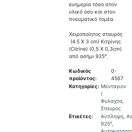
ευημερία τόσο στον
υλικό όσο και στον
πνευματικό τομέα.
Χειροποίητος σταυρός
(4.5 Χ 3 cm) Κιτρίνης
(Citrine) (0,5 Χ 0,3cm)
από ασήμι 925°.
Κωδικός
0-
προϊόντος:
4567
Κατηγορίες:
Μενταγιον
/
Φυλαχτα
,
Σταυρος
Ετικέτες:
Αντίληψη
,
Α
925°
,
Αυτοκαταστ