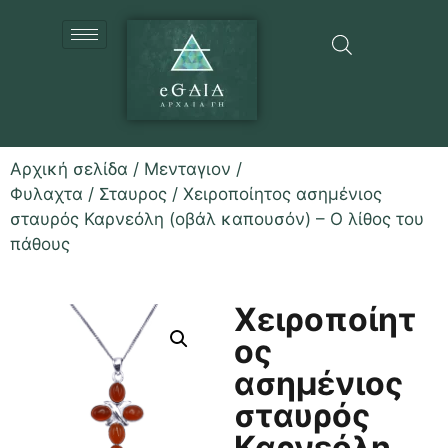
Αρχική σελίδα
/
Μενταγιον /
Φυλαχτα
/
Σταυρος
/ Χειροποίητος ασημένιος
σταυρός Καρνεόλη (οβάλ καπουσόν) – Ο λίθος του
πάθους
Χειροποίητ
ος
ασημένιος
σταυρός
Καρνεόλη