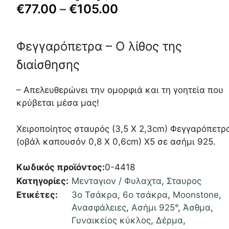
€
77.00
–
€
105.00
Φεγγαρόπετρα – Ο λίθος της
διαίσθησης
– Απελευθερώνει την ομορφιά και τη γοητεία που
κρύβεται μέσα μας!
Χειροποίητος σταυρός (3,5 Χ 2,3cm) Φεγγαρόπετρ
(οβάλ καπουσόν 0,8 Χ 0,6cm) Χ5 σε ασήμι 925.
Κωδικός προϊόντος:
0-4418
Κατηγορίες:
Μενταγιον / Φυλαχτα
,
Σταυρος
Ετικέτες:
3ο Τσάκρα
,
6ο τσάκρα
,
Moonstone
,
Ανασφάλειες
,
Ασήμι 925°
,
Άσθμα
,
Γυναικείος κύκλος
,
Δέρμα
,