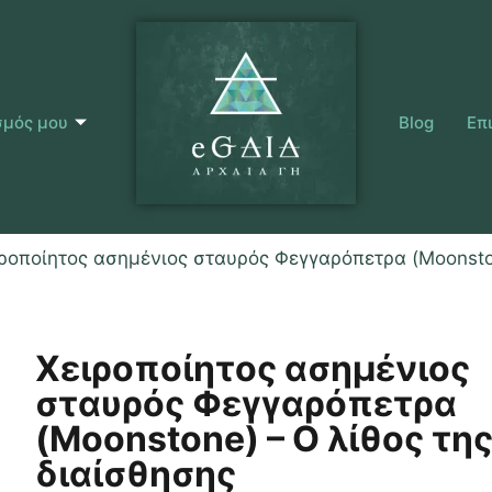
σμός μου
Blog
Επ
ιροποίητος ασημένιος σταυρός Φεγγαρόπετρα (Moonston
Χειροποίητος ασημένιος
σταυρός Φεγγαρόπετρα
(Moonstone) – Ο λίθος τη
διαίσθησης