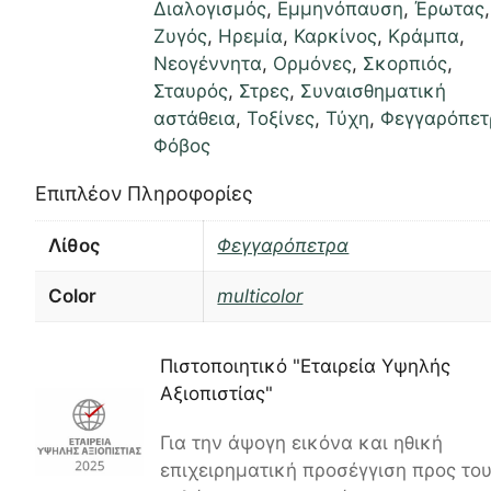
Διαλογισμός
,
Εμμηνόπαυση
,
Έρωτας
,
Ζυγός
,
Ηρεμία
,
Καρκίνος
,
Κράμπα
,
Νεογέννητα
,
Ορμόνες
,
Σκορπιός
,
Σταυρός
,
Στρες
,
Συναισθηματική
αστάθεια
,
Τοξίνες
,
Τύχη
,
Φεγγαρόπετ
Φόβος
Επιπλέον Πληροφορίες
Λίθος
Φεγγαρόπετρα
Color
multicolor
Πιστοποιητικό "Εταιρεία Υψηλής
Αξιοπιστίας"
Για την άψογη εικόνα και ηθική
επιχειρηματική προσέγγιση προς το