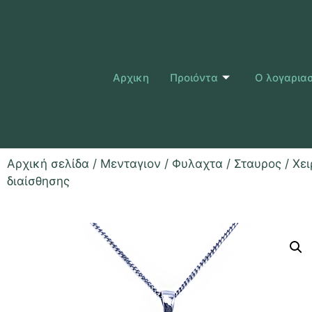
Αρχικη
Προιόντα
Ο λογαρια
Αρχική σελίδα
/
Μενταγιον / Φυλαχτα
/
Σταυρος
/ Χε
διαίσθησης