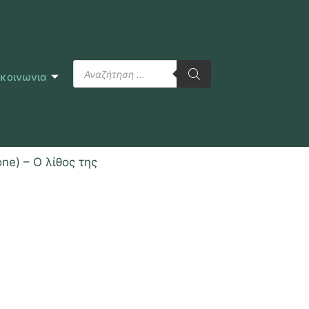
ικοινωνια
e) – Ο λίθος της
ς