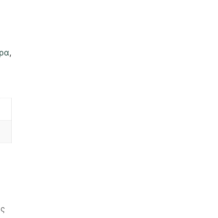
ρα
,
υς