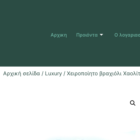
Αρχικη
Προιόντα
Ο λογαρια
Αρχική σελίδα
/
Luxury
/ Χειροποίητο βραχιόλι Χαολί