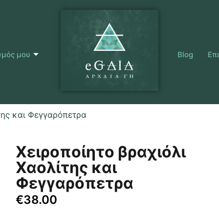
σμός μου
Blog
Επ
της και Φεγγαρόπετρα
Χειροποίητο βραχιόλι
Χαολίτης και
Φεγγαρόπετρα
€
38.00