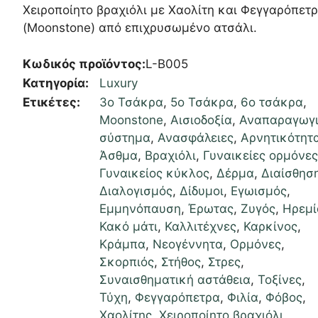
Χειροποίητο βραχιόλι με Χαολίτη και Φεγγαρόπετ
(Moonstone) από επιχρυσωμένο ατσάλι.
Κωδικός προϊόντος:
L-B005
Κατηγορία:
Luxury
Ετικέτες:
3ο Τσάκρα
,
5ο Τσάκρα
,
6ο τσάκρα
,
Moonstone
,
Αισιοδοξία
,
Αναπαραγωγ
σύστημα
,
Ανασφάλειες
,
Αρνητικότητ
Άσθμα
,
Βραχιόλι
,
Γυναικείες ορμόνε
Γυναικείος κύκλος
,
Δέρμα
,
Διαίσθησ
Διαλογισμός
,
Δίδυμοι
,
Εγωισμός
,
Εμμηνόπαυση
,
Έρωτας
,
Ζυγός
,
Ηρεμί
Κακό μάτι
,
Καλλιτέχνες
,
Καρκίνος
,
Κράμπα
,
Νεογέννητα
,
Ορμόνες
,
Σκορπιός
,
Στήθος
,
Στρες
,
Συναισθηματική αστάθεια
,
Τοξίνες
,
Τύχη
,
Φεγγαρόπετρα
,
Φιλία
,
Φόβος
,
Χαολίτης
,
Χειροποίητο βραχιόλι