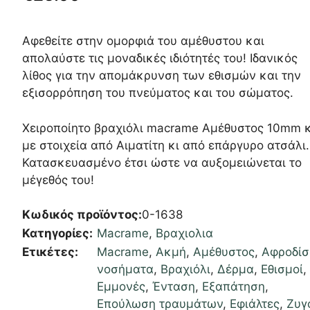
Αφεθείτε στην ομορφιά του αμέθυστου και
απολαύστε τις μοναδικές ιδιότητές του! Ιδανικός
λίθος για την απομάκρυνση των εθισμών και την
εξισορρόπηση του πνεύματος και του σώματος.
Χειροποίητο βραχιόλι macrame Αμέθυστος 10mm 
με στοιχεία από Αιματίτη κι από επάργυρο ατσάλι.
Κατασκευασμένο έτσι ώστε να αυξομειώνεται το
μέγεθός του!
Κωδικός προϊόντος:
0-1638
Κατηγορίες:
Macrame
,
Βραχιολια
Ετικέτες:
Macrame
,
Ακμή
,
Αμέθυστος
,
Αφροδίσ
νοσήματα
,
Βραχιόλι
,
Δέρμα
,
Εθισμοί
,
Εμμονές
,
Ένταση
,
Εξαπάτηση
,
Επούλωση τραυμάτων
,
Εφιάλτες
,
Ζυγ