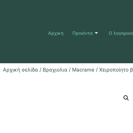
Αρχικη
Προιόντα
Ο λογαρια
Αρχική σελίδα
/
Βραχιολια
/
Macrame
/ Χειροποίητο 