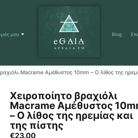
σμός μου
Blog
Επ
βραχιόλι Macrame Αμέθυστος 10mm – Ο λίθος της ηρεμί
Χειροποίητο βραχιόλι
Macrame Αμέθυστος 10
– Ο λίθος της ηρεμίας και
της πίστης
€
23.00