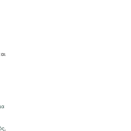
και
ια
ός
,