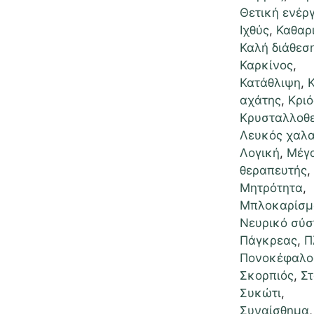
Θετική ενέρ
Ιχθύς
,
Καθαρ
Καλή διάθεσ
Καρκίνος
,
Κατάθλιψη
,
αχάτης
,
Κριό
Κρυσταλλοθ
Λευκός χαλα
Λογική
,
Μέγ
θεραπευτής
,
Μητρότητα
,
Μπλοκαρίσμ
Νευρικό σύ
Πάγκρεας
,
Π
Πονοκέφαλο
Σκορπιός
,
Στ
Συκώτι
,
Συναίσθημα
,