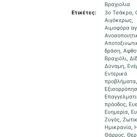
Βραχιολια
Ετικέτες:
3ο Τσάκρα
,
Αιγόκερως
,
Αιμοφόρα αγ
Ανοσοποιητι
Αποτοξινωτι
δράση
,
Αφθο
Βραχιόλι
,
Δί
Δύναμη
,
Ενέ
Εντερικά
προβλήματα
Εξισορρόπη
Επαγγελματι
πρόοδος
,
Ευε
Ευημερία
,
Ευ
Ζυγός
,
Ζωτι
Ημικρανία
,
Θάρρος
,
Θερ