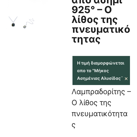
925° – Ο
λίθος της
πνευματικό
τητας
Η τιμή διαμορφώνεται
απο το "Μήκος
×
Ασημένιας Αλυσίδας¨
Λαμπραδορίτης –
Ο λίθος της
πνευματικότητα
ς