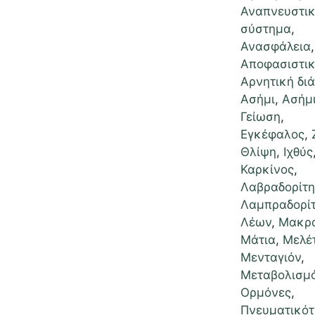
Αναπνευστι
σύστημα
,
Ανασφάλεια
,
Αποφασιστικ
Αρνητική δι
Ασήμι
,
Ασήμι
Γείωση
,
Εγκέφαλος
,
Θλίψη
,
Ιχθύς
Καρκίνος
,
Λαβραδορίτη
Λαμπραδορί
Λέων
,
Μακρ
Μάτια
,
Μελέ
Μενταγιόν
,
Μεταβολισμ
Ορμόνες
,
Πνευματικότ