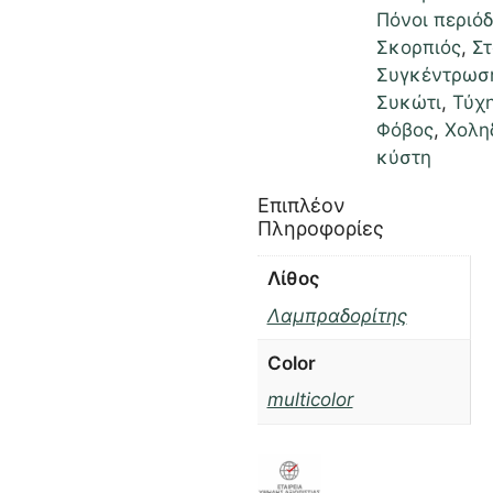
Πόνοι περιό
Σκορπιός
,
Στ
Συγκέντρωσ
Συκώτι
,
Τύχ
Φόβος
,
Χολη
κύστη
Επιπλέον
Πληροφορίες
Λίθος
Λαμπραδορίτης
Color
multicolor