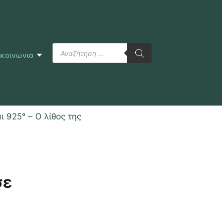
ικοινωνια
 925° – Ο λίθος της
σε