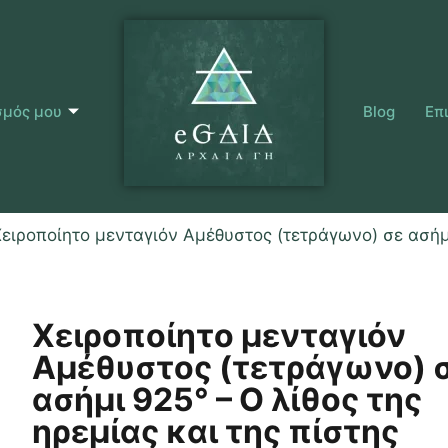
σμός μου
Blog
Επ
Χειροποίητο μενταγιόν Αμέθυστος (τετράγωνο) σε ασήμι
Χειροποίητο μενταγιόν
Αμέθυστος (τετράγωνο) 
ασήμι 925° – Ο λίθος της
ηρεμίας και της πίστης