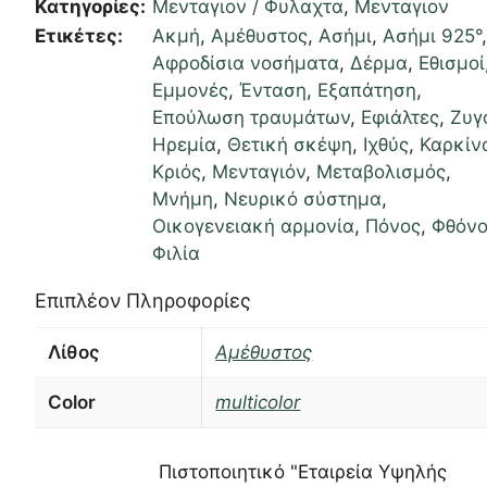
Κατηγορίες:
Μενταγιον / Φυλαχτα
,
Μενταγιον
Ετικέτες:
Ακμή
,
Αμέθυστος
,
Ασήμι
,
Ασήμι 925°
Αφροδίσια νοσήματα
,
Δέρμα
,
Εθισμοί
Εμμονές
,
Ένταση
,
Εξαπάτηση
,
Επούλωση τραυμάτων
,
Εφιάλτες
,
Ζυγ
Ηρεμία
,
Θετική σκέψη
,
Ιχθύς
,
Καρκίν
Κριός
,
Μενταγιόν
,
Μεταβολισμός
,
Μνήμη
,
Νευρικό σύστημα
,
Οικογενειακή αρμονία
,
Πόνος
,
Φθόν
Φιλία
Επιπλέον Πληροφορίες
Λίθος
Αμέθυστος
Color
multicolor
Πιστοποιητικό "Εταιρεία Υψηλής