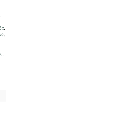
,
,
ός
,
ος
,
ος
,