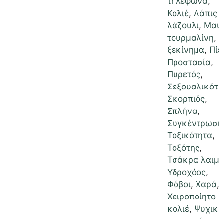
τηλέφωνα
,
Κολιέ
,
Λάπις
λάζουλι
,
Μα
τουρμαλίνη
,
ξεκίνημα
,
Πί
Προστασία
,
Πυρετός
,
Σεξουαλικότ
Σκορπιός
,
Σπλήνα
,
Συγκέντρωσ
Τοξικότητα
,
Τοξότης
,
Τσάκρα λαι
Υδροχόος
,
Φόβοι
,
Χαρά
,
Χειροποίητο
κολιέ
,
Ψυχικ