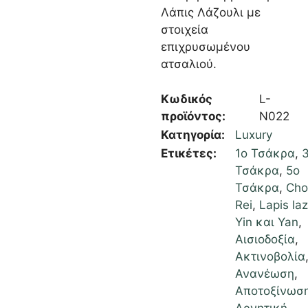
Λάπις Λάζουλι με
στοιχεία
επιχρυσωμένου
ατσαλιού.
Κωδικός
L-
προϊόντος:
N022
Κατηγορία:
Luxury
Ετικέτες:
1ο Τσάκρα
,
Τσάκρα
,
5ο
Τσάκρα
,
Cho
Rei
,
Lapis laz
Yin και Yan
,
Αισιοδοξία
,
Ακτινοβολία
Ανανέωση
,
Αποτοξίνωσ
Αρνητική