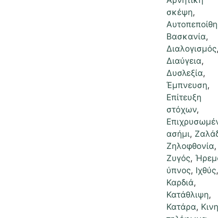
σκέψη
,
Αυτοπεποίθ
Βασκανία
,
Διαλογισμός
Διαύγεια
,
Δυσλεξία
,
Έμπνευση
,
Επίτευξη
στόχων
,
Επιχρυσωμέ
ασήμι
,
Ζαλά
Ζηλοφθονία
,
Ζυγός
,
Ήρεμ
ύπνος
,
Ιχθύς
Καρδιά
,
Κατάθλιψη
,
Κατάρα
,
Κιν