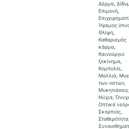
Δέρμα
,
Δίδυ
Επιμονή
,
Επιχειρηματί
Ήρεμος ύπν
Θλίψη
,
Καθαρισμός
κάρμα
,
Καινούργιο
ξεκίνημα
,
Κομπολόι
,
Μαλλιά
,
Μυε
των οστών
,
Μυκητιάσεις
Νύχια
,
Όνυχ
Οπτικά νεύρ
Σκορπιός
,
Σταθερότητα
Συναισθηματ