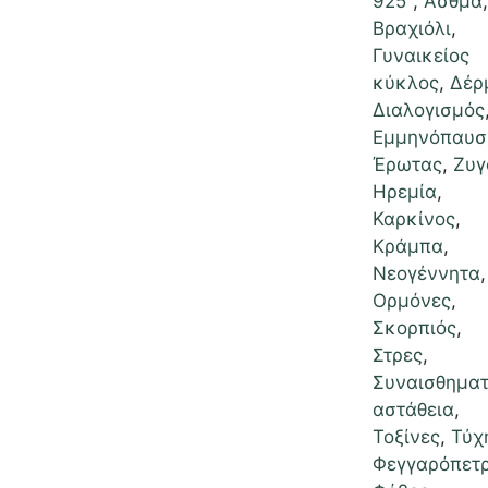
925°
,
Άσθμα
,
Βραχιόλι
,
Γυναικείος
κύκλος
,
Δέρ
Διαλογισμός
Εμμηνόπαυσ
Έρωτας
,
Ζυγ
Ηρεμία
,
Καρκίνος
,
Κράμπα
,
Νεογέννητα
,
Ορμόνες
,
Σκορπιός
,
Στρες
,
Συναισθηματ
αστάθεια
,
Τοξίνες
,
Τύχ
Φεγγαρόπετ