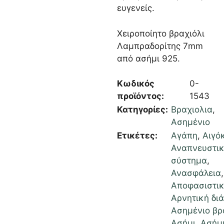
ευγενείς.
Χειροποίητο βραχιόλι
Λαμπραδορίτης 7mm
από ασήμι 925.
Κωδικός
0-
προϊόντος:
1543
Κατηγορίες:
Βραχιολια
,
Ασημένιο
Ετικέτες:
Αγάπη
,
Αιγό
Αναπνευστι
σύστημα
,
Ανασφάλεια
,
Αποφασιστικ
Αρνητική δι
Ασημένιο βρ
Ασήμι
,
Ασήμι