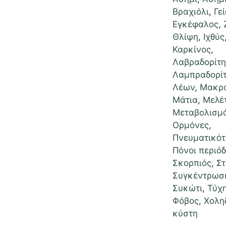
Βραχιόλι
,
Γε
Εγκέφαλος
,
Θλίψη
,
Ιχθύς
Καρκίνος
,
Λαβραδορίτη
Λαμπραδορί
Λέων
,
Μακρ
Μάτια
,
Μελέ
Μεταβολισμ
Ορμόνες
,
Πνευματικότ
Πόνοι περιό
Σκορπιός
,
Στ
Συγκέντρωσ
Συκώτι
,
Τύχ
Φόβος
,
Χολη
κύστη