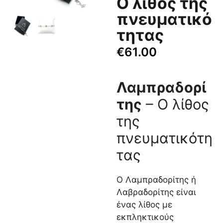
Ο λίθος της
πνευματικό
τητας
€
61.00
Λαμπραδορί
της
– Ο λίθος
της
πνευματικότη
τας
Ο Λαμπραδορίτης ή
Λαβραδορίτης είναι
ένας λίθος με
εκπληκτικούς