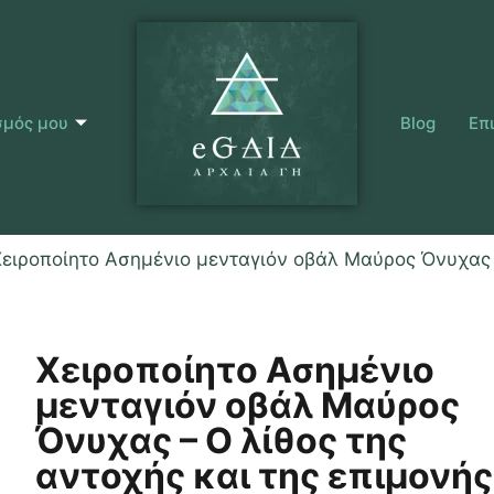
σμός μου
Blog
Επ
Χειροποίητο Ασημένιο μενταγιόν οβάλ Μαύρος Όνυχας 
Χειροποίητο Ασημένιο
μενταγιόν οβάλ Μαύρος
Όνυχας – Ο λίθος της
αντοχής και της επιμονής