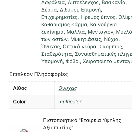
Ασφάλεια
,
Αυτοέλεγχος
,
Βασκανία
,
Δέρμα
,
Δίδυμοι
,
Επιμονή
,
Επιχειρηματίες
,
Ήρεμος ύπνος
,
Θλίψ
Καθαρισμός κάρμα
,
Καινούργιο
ξεκίνημα
,
Μαλλιά
,
Μενταγιόν
,
Μυελό
των οστών
,
Μυκητιάσεις
,
Νύχια
,
Όνυχας
,
Οπτικά νεύρα
,
Σκορπιός
,
Σταθερότητα
,
Συναισθηματικές πληγ
Υπομονή
,
Φόβοι
,
Χειροποίητο μενταγ
Επιπλέον Πληροφορίες
Λίθος
Ονυχας
Color
multicolor
Πιστοποιητικό "Εταιρεία Υψηλής
Αξιοπιστίας"