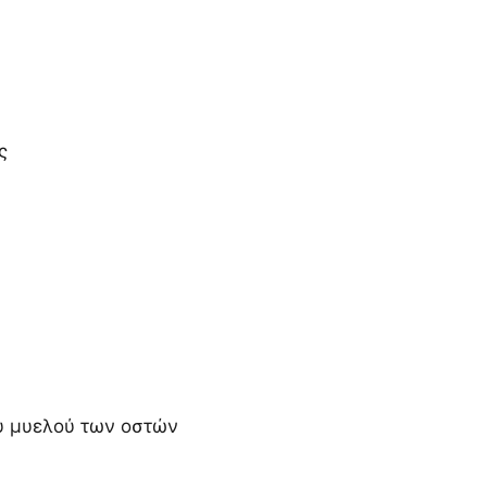
ς
ου μυελού των οστών