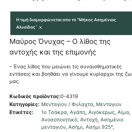
Η τιμή διαμορφώνεται απο το "Μήκος Ασημένιας
×
Αλυσίδας¨
Μαύρος Όνυχας – Ο λίθος της
αντοχής και της επιμονής
– Ένας λίθος που μειώνει τις συναισθηματικές
εντάσεις και βοηθάει να γίνουμε κυρίαρχοι της ζ
μας.
Κωδικός προϊόντος:
0-4319
Κατηγορίες:
Μενταγιον / Φυλαχτα
,
Μενταγιον
Ετικέτες:
1ο Τσάκρα
,
Αγάπη
,
Αιγόκερως
,
Αίμα
,
Ανοσοποιητικό
,
Αντοχή
,
Ασημένιο
μενταγιόν
,
Ασήμι
,
Ασήμι 925°
,