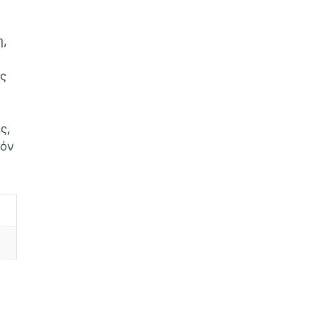
η
,
ς
ές
,
ιόν