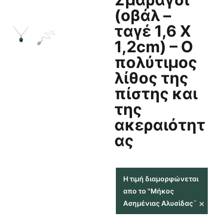
(οβάλ –
ταγέ 1,6 Χ
1,2cm) – Ο
πολύτιμος
λίθος της
πίστης και
της
ακεραιότητ
ας
Η τιμή διαμορφώνεται
απο το "Μήκος
×
Ασημένιας Αλυσίδας¨