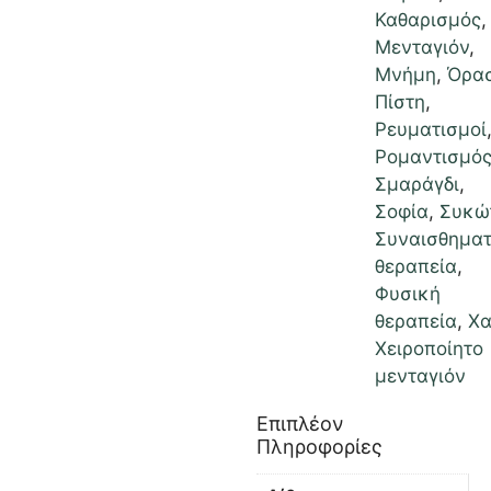
Καθαρισμός
,
Μενταγιόν
,
Μνήμη
,
Όρα
Πίστη
,
Ρευματισμοί
Ρομαντισμό
Σμαράγδι
,
Σοφία
,
Συκώ
Συναισθηματ
θεραπεία
,
Φυσική
θεραπεία
,
Χ
Χειροποίητο
μενταγιόν
Επιπλέον
Πληροφορίες