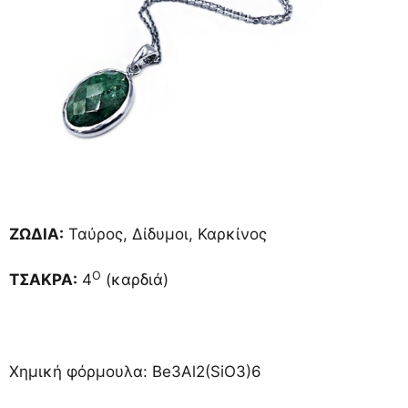
ΖΩΔΙΑ:
Ταύρος, Δίδυμοι, Καρκίνος
Ο
ΤΣΑΚΡΑ:
4
(καρδιά)
Χημική φόρμουλα: Be3Al2(SiO3)6