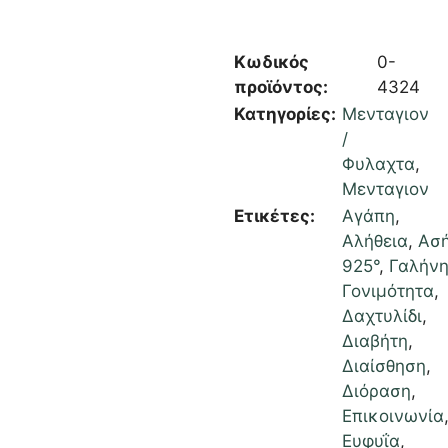
Κωδικός
0-
προϊόντος:
4324
Κατηγορίες:
Μενταγιον
/
Φυλαχτα
,
Μενταγιον
Ετικέτες:
Αγάπη
,
Αλήθεια
,
Ασή
925°
,
Γαλήν
Γονιμότητα
,
Δαχτυλίδι
,
Διαβήτη
,
Διαίσθηση
,
Διόραση
,
Επικοινωνία
Ευφυΐα
,