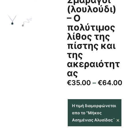
(λουλούδι)
– Ο
πολύτιμος
λίθος της
πίστης και
της
ακεραιότητ
ας
€
35.00
–
€
64.00
Η τιμή διαμορφώνεται
απο το "Μήκος
×
Ασημένιας Αλυσίδας¨