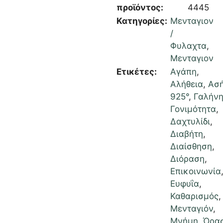
προϊόντος:
4445
Κατηγορίες:
Μενταγιον
/
Φυλαχτα
,
Μενταγιον
Ετικέτες:
Αγάπη
,
Αλήθεια
,
Ασή
925°
,
Γαλήν
Γονιμότητα
,
Δαχτυλίδι
,
Διαβήτη
,
Διαίσθηση
,
Διόραση
,
Επικοινωνία
Ευφυΐα
,
Καθαρισμός
,
Μενταγιόν
,
Μνήμη
,
Όρα