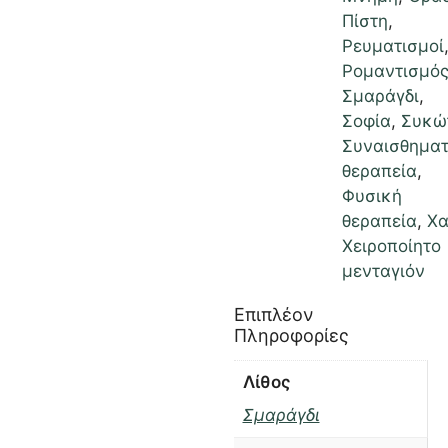
Πίστη
,
Ρευματισμοί
Ρομαντισμό
Σμαράγδι
,
Σοφία
,
Συκώ
Συναισθηματ
θεραπεία
,
Φυσική
θεραπεία
,
Χ
Χειροποίητο
μενταγιόν
Επιπλέον
Πληροφορίες
Λίθος
Σμαράγδι