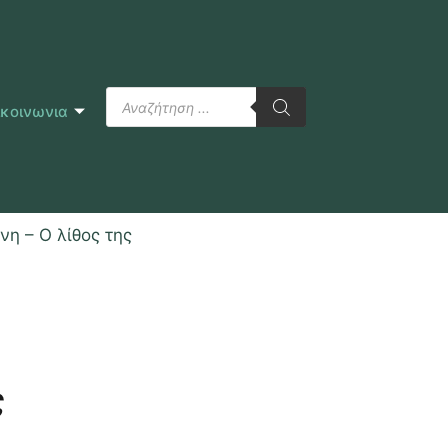
ικοινωνια
νη – Ο λίθος της
ς