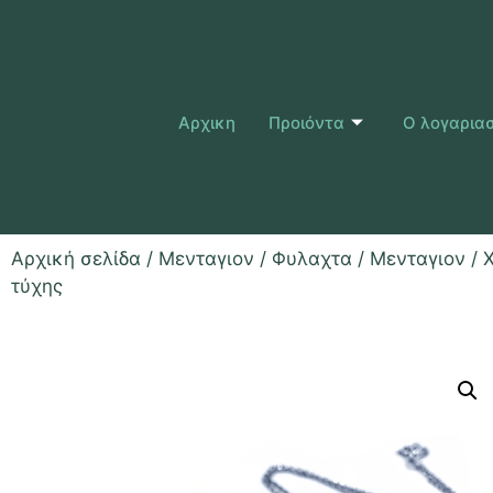
Αρχικη
Προιόντα
Ο λογαρια
Αρχική σελίδα
/
Μενταγιον / Φυλαχτα
/
Μενταγιον
/ 
τύχης