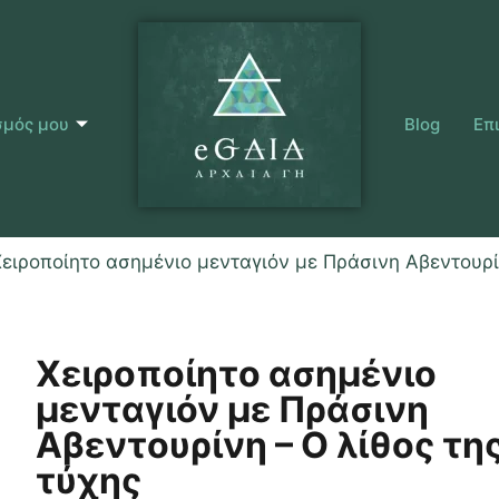
σμός μου
Blog
Επ
Χειροποίητο ασημένιο μενταγιόν με Πράσινη Αβεντουρί
Χειροποίητο ασημένιο
μενταγιόν με Πράσινη
Αβεντουρίνη – Ο λίθος τη
τύχης