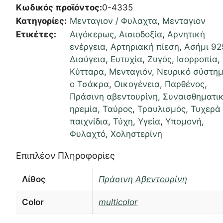
Κωδικός προϊόντος:
0-4335
Κατηγορίες:
Μενταγιον / Φυλαχτα
,
Μενταγιον
Ετικέτες:
Αιγόκερως
,
Αισιοδοξία
,
Αρνητική
ενέργεια
,
Αρτηριακή πίεση
,
Ασήμι 92
Διαύγεια
,
Ευτυχία
,
Ζυγός
,
Ισορροπία
,
Κύτταρα
,
Μενταγιόν
,
Νευρικό σύστη
ο Τσάκρα
,
Οικογένεια
,
Παρθένος
,
Πράσινη αβεντουρίνη
,
Συναισθηματι
ηρεμία
,
Ταύρος
,
Τραυλισμός
,
Τυχερά
παιχνίδια
,
Τύχη
,
Υγεία
,
Υπομονή
,
Φυλαχτό
,
Χοληστερίνη
Επιπλέον Πληροφορίες
Λίθος
Πράσινη Αβεντουρίνη
Color
multicolor