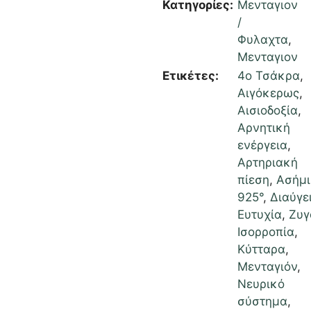
Κατηγορίες:
Μενταγιον
/
Φυλαχτα
,
Μενταγιον
Ετικέτες:
4ο Τσάκρα
,
Αιγόκερως
,
Αισιοδοξία
,
Αρνητική
ενέργεια
,
Αρτηριακή
πίεση
,
Ασήμι
925°
,
Διαύγε
Ευτυχία
,
Ζυγ
Ισορροπία
,
Κύτταρα
,
Μενταγιόν
,
Νευρικό
σύστημα
,