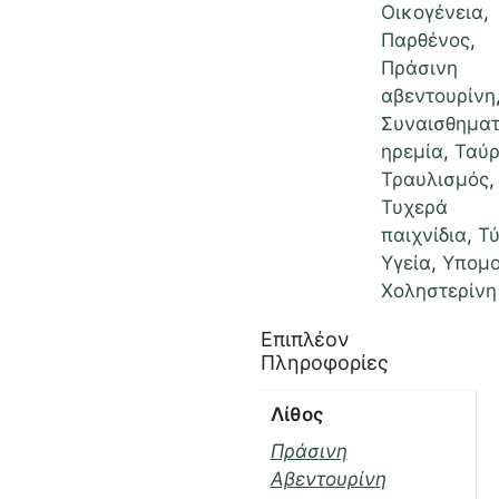
Οικογένεια
,
Παρθένος
,
Πράσινη
αβεντουρίνη
Συναισθηματ
ηρεμία
,
Ταύρ
Τραυλισμός
,
Τυχερά
παιχνίδια
,
Τ
Υγεία
,
Υπομ
Χοληστερίνη
Επιπλέον
Πληροφορίες
Λίθος
Πράσινη
Αβεντουρίνη