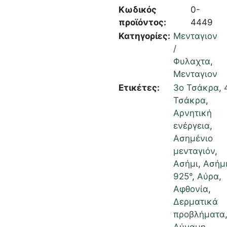
Κωδικός
0-
προϊόντος:
4449
Κατηγορίες:
Μενταγιον
/
Φυλαχτα
,
Μενταγιον
Ετικέτες:
3ο Τσάκρα
,
Τσάκρα
,
Αρνητική
ενέργεια
,
Ασημένιο
μενταγιόν
,
Ασήμι
,
Ασήμ
925°
,
Αύρα
,
Αφθονία
,
Δερματικά
προβλήματα