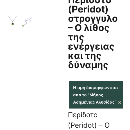
(Peridot)
στρογγυλο
– Ο λίθος
της
ενέργειας
και της
δύναμης
Η τιμή διαμορφώνεται
απο το "Μήκος
×
Ασημένιας Αλυσίδας¨
Περίδοτο
(Peridot) – Ο