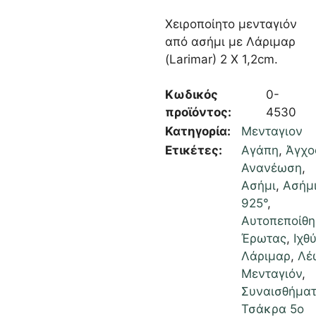
Χειροποίητο μενταγιόν
από ασήμι με Λάριμαρ
(Larimar) 2 X 1,2cm.
Κωδικός
0-
προϊόντος:
4530
Κατηγορία:
Μενταγιον
Ετικέτες:
Αγάπη
,
Άγχο
Ανανέωση
,
Ασήμι
,
Ασήμ
925°
,
Αυτοπεποίθ
Έρωτας
,
Ιχθ
Λάριμαρ
,
Λέ
Μενταγιόν
,
Συναισθήμα
Τσάκρα 5ο