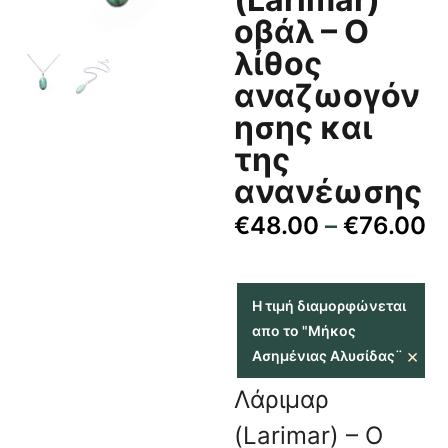
οβάλ – Ο
λίθος
αναζωογόν
ησης και
της
ανανέωσης
€
48.00
–
€
76.00
Η τιμή διαμορφώνεται
απο το "Μήκος
×
Ασημένιας Αλυσίδας¨
Λάριμαρ
(Larimar) – Ο