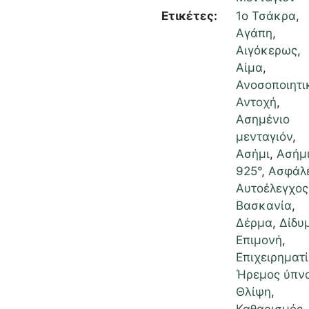
Ετικέτες:
1ο Τσάκρα
,
Αγάπη
,
Αιγόκερως
,
Αίμα
,
Ανοσοποιητι
Αντοχή
,
Ασημένιο
μενταγιόν
,
Ασήμι
,
Ασήμ
925°
,
Ασφάλ
Αυτοέλεγχος
Βασκανία
,
Δέρμα
,
Δίδυ
Επιμονή
,
Επιχειρηματί
Ήρεμος ύπν
Θλίψη
,