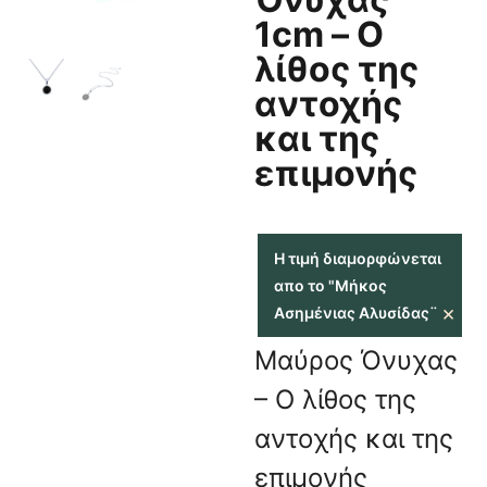
1cm – Ο
λίθος της
αντοχής
και της
επιμονής
Η τιμή διαμορφώνεται
απο το "Μήκος
×
Ασημένιας Αλυσίδας¨
Μαύρος Όνυχας
– Ο λίθος της
αντοχής και της
επιμονής