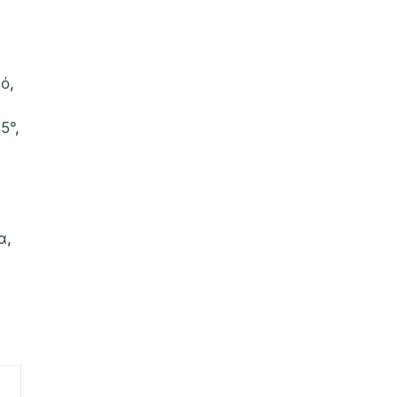
κό
,
5°
,
α
,