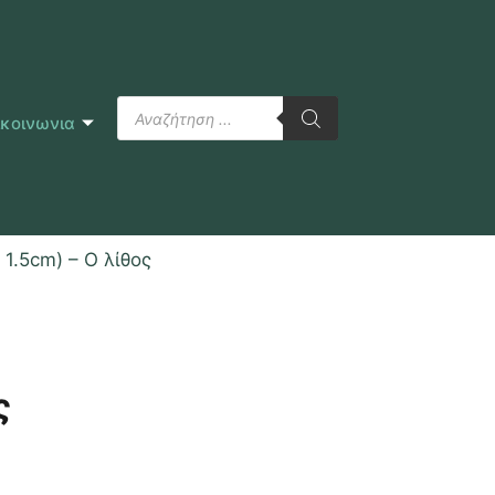
ικοινωνια
 1.5cm) – Ο λίθος
ς