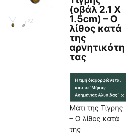
(οβάλ 2.1 Χ
1.5cm) – Ο
λίθος κατά
της
αρνητικότη
τας
Η τιμή διαμορφώνεται
απο το "Μήκος
×
Ασημένιας Αλυσίδας¨
Μάτι της Τίγρης
– Ο λίθος κατά
της