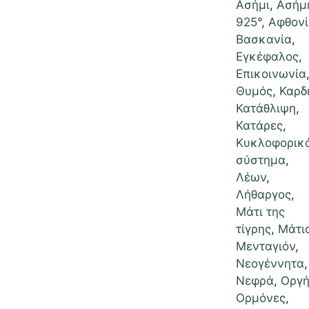
Ασήμι
,
Ασήμ
925°
,
Αφθον
Βασκανία
,
Εγκέφαλος
,
Επικοινωνία
Θυμός
,
Καρδ
Κατάθλιψη
,
Κατάρες
,
Κυκλοφορικ
σύστημα
,
Λέων
,
Λήθαργος
,
Μάτι της
τίγρης
,
Μάτι
Μενταγιόν
,
Νεογέννητα
,
Νεφρά
,
Οργ
Ορμόνες
,