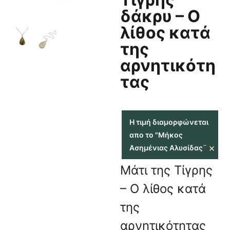
δάκρυ – Ο
λίθος κατά
της
αρνητικότη
τας
Η τιμή διαμορφώνεται
απο το "Μήκος
×
Ασημένιας Αλυσίδας¨
Μάτι της Τίγρης
– Ο λίθος κατά
της
αρνητικότητας