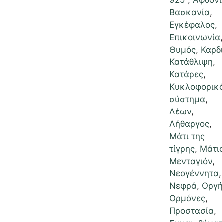
925°
,
Αφθον
Βασκανία
,
Εγκέφαλος
,
Επικοινωνία
Θυμός
,
Καρδ
Κατάθλιψη
,
Κατάρες
,
Κυκλοφορικ
σύστημα
,
Λέων
,
Λήθαργος
,
Μάτι της
τίγρης
,
Μάτι
Μενταγιόν
,
Νεογέννητα
,
Νεφρά
,
Οργ
Ορμόνες
,
Προστασία
,