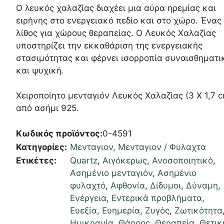
Ο λευκός χαλαζίας διαχέει μια αύρα ηρεμίας και
ειρήνης στο ενεργειακό πεδίο και στο χώρο. Ένας
λίθος για χώρους θεραπείας. Ο Λευκός Χαλαζίας
υποστηρίζει την εκκαθάριση της ενεργειακής
στασιμότητας και φέρνει ισορροπία συναισθηματι
και ψυχική.
Χειροποίητο μενταγιόν Λευκός Χαλαζίας (3 Χ 1,7 
από ασήμι 925.
Κωδικός προϊόντος:
0-4591
Κατηγορίες:
Μενταγιον
,
Μενταγιον / Φυλαχτα
Ετικέτες:
Quartz
,
Αιγόκερως
,
Ανοσοποιητικό
,
Ασημένιο μενταγιόν
,
Ασημένιο
φυλαχτό
,
Αφθονία
,
Δίδυμοι
,
Δύναμη
,
Ενέργεια
,
Εντερικά προβλήματα
,
Ευεξία
,
Ευημερία
,
Ζυγός
,
Ζωτικότητα
Ημικρανία
,
Θάρρος
,
Θεραπεία
,
Θετικ