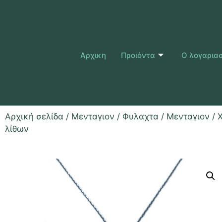
Αρχικη
Προιόντα
Ο λογαρια
Αρχική σελίδα
/
Μενταγιον / Φυλαχτα
/
Μενταγιον
/ 
λίθων