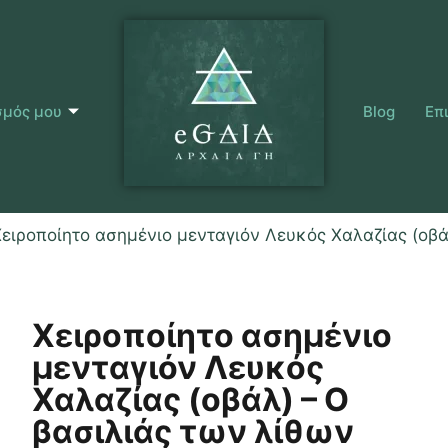
σμός μου
Blog
Επ
Χειροποίητο ασημένιο μενταγιόν Λευκός Χαλαζίας (οβά
Χειροποίητο ασημένιο
μενταγιόν Λευκός
Χαλαζίας (οβάλ) – Ο
βασιλιάς των λίθων