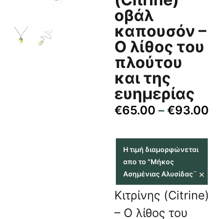
οβάλ
καπουσόν –
Ο λίθος του
πλούτου
και της
ευημερίας
€
65.00
–
€
93.00
Η τιμή διαμορφώνεται
απο το "Μήκος
×
Ασημένιας Αλυσίδας¨
Κιτρίνης (Citrine)
– Ο λίθος του