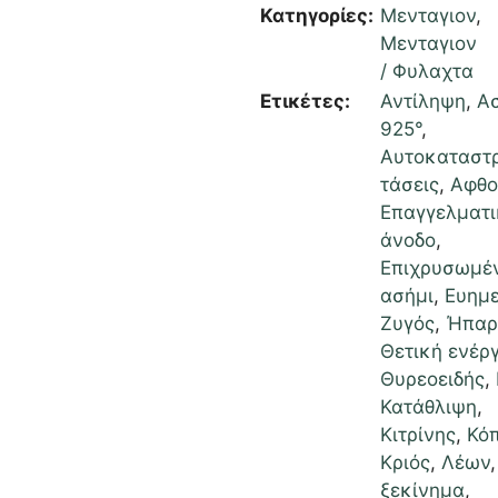
Κατηγορίες:
Μενταγιον
,
Μενταγιον
/ Φυλαχτα
Ετικέτες:
Αντίληψη
,
Α
925°
,
Αυτοκαταστ
τάσεις
,
Αφθο
Επαγγελματι
άνοδο
,
Επιχρυσωμέ
ασήμι
,
Ευημε
Ζυγός
,
Ήπαρ
Θετική ενέρ
Θυρεοειδής
,
Κατάθλιψη
,
Κιτρίνης
,
Κό
Κριός
,
Λέων
ξεκίνημα
,