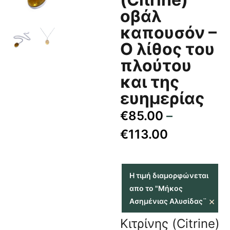
οβάλ
καπουσόν –
Ο λίθος του
πλούτου
και της
ευημερίας
€
85.00
–
€
113.00
Η τιμή διαμορφώνεται
απο το "Μήκος
×
Ασημένιας Αλυσίδας¨
Κιτρίνης (Citrine)