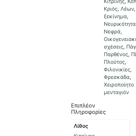
Κιτρίνης
,
Κό
Κριός
,
Λέων
ξεκίνημα
,
Νευρικότητα
Νεφρά
,
Οικογενειακ
σχέσεις
,
Πάγ
Παρθένος
,
Π
Πλούτος
,
Φιλονικίες
,
Φρεσκάδα
,
Χειροποίητο
μενταγιόν
Επιπλέον
Πληροφορίες
Λίθος