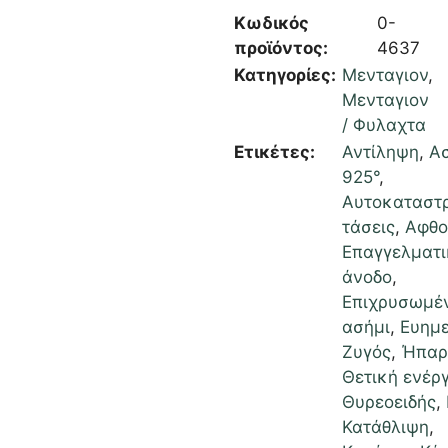
Κωδικός
0-
προϊόντος:
4637
Κατηγορίες:
Μενταγιον
,
Μενταγιον
/ Φυλαχτα
Ετικέτες:
Αντίληψη
,
Α
925°
,
Αυτοκαταστ
τάσεις
,
Αφθο
Επαγγελματι
άνοδο
,
Επιχρυσωμέ
ασήμι
,
Ευημε
Ζυγός
,
Ήπαρ
Θετική ενέρ
Θυρεοειδής
,
Κατάθλιψη
,