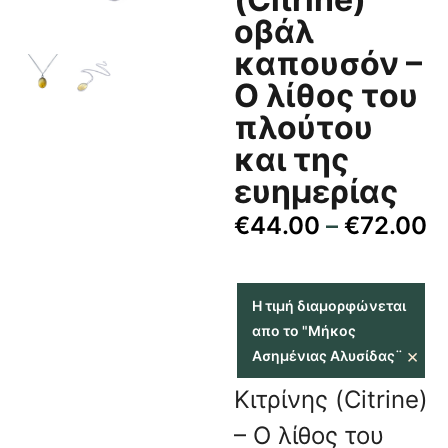
οβάλ
καπουσόν –
Ο λίθος του
πλούτου
και της
ευημερίας
€
44.00
–
€
72.00
Η τιμή διαμορφώνεται
απο το "Μήκος
×
Ασημένιας Αλυσίδας¨
Κιτρίνης (Citrine)
– Ο λίθος του