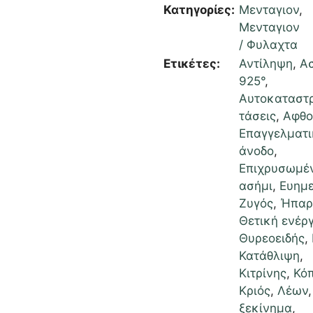
Κατηγορίες:
Μενταγιον
,
Μενταγιον
/ Φυλαχτα
Ετικέτες:
Αντίληψη
,
Α
925°
,
Αυτοκαταστ
τάσεις
,
Αφθο
Επαγγελματι
άνοδο
,
Επιχρυσωμέ
ασήμι
,
Ευημε
Ζυγός
,
Ήπαρ
Θετική ενέρ
Θυρεοειδής
,
Κατάθλιψη
,
Κιτρίνης
,
Κό
Κριός
,
Λέων
ξεκίνημα
,