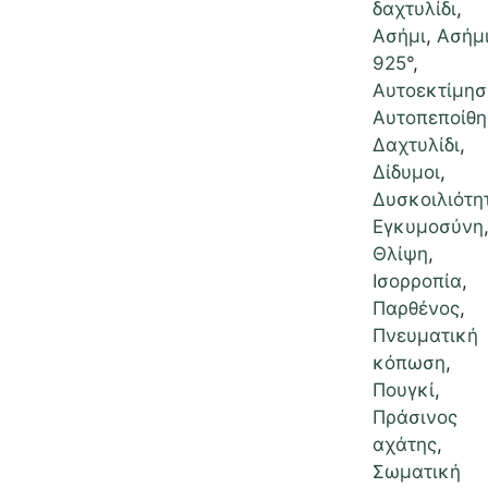
δαχτυλίδι
,
Ασήμι
,
Ασήμ
925°
,
Αυτοεκτίμησ
Αυτοπεποίθ
Δαχτυλίδι
,
Δίδυμοι
,
Δυσκοιλιότη
Εγκυμοσύνη
Θλίψη
,
Ισορροπία
,
Παρθένος
,
Πνευματική
κόπωση
,
Πουγκί
,
Πράσινος
αχάτης
,
Σωματική