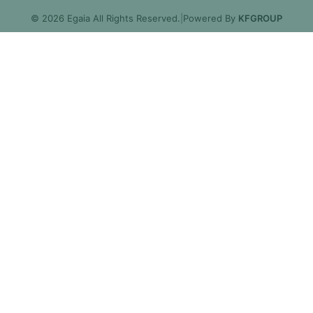
© 2026 Egaia All Rights Reserved.
|
Powered By
KFGROUP