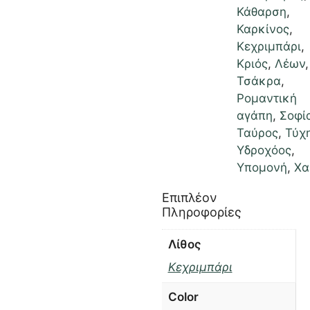
Κάθαρση
,
Καρκίνος
,
Κεχριμπάρι
,
Κριός
,
Λέων
Τσάκρα
,
Ρομαντική
αγάπη
,
Σοφί
Ταύρος
,
Τύχ
Υδροχόος
,
Υπομονή
,
Χα
Επιπλέον
Πληροφορίες
Λίθος
Κεχριμπάρι
Color