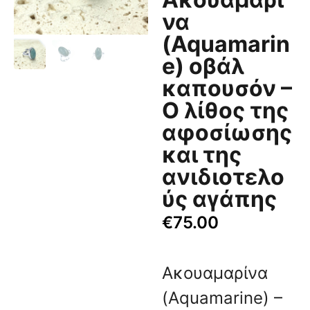
να
(Aquamarin
e) οβάλ
καπουσόν –
Ο λίθος της
αφοσίωσης
και της
ανιδιοτελο
ύς αγάπης
€
75.00
Ακουαμαρίνα
(Aquamarine) –