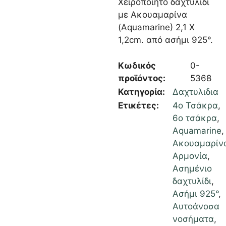
Χειροποίητο δαχτυλίδι
με Ακουαμαρίνα
(Aquamarine) 2,1 Χ
1,2cm. από ασήμι 925°.
Κωδικός
0-
προϊόντος:
5368
Κατηγορία:
Δαχτυλιδια
Ετικέτες:
4ο Τσάκρα
,
6ο τσάκρα
,
Aquamarine
,
Ακουαμαρίν
Αρμονία
,
Ασημένιο
δαχτυλίδι
,
Ασήμι 925°
,
Αυτοάνοσα
νοσήματα
,