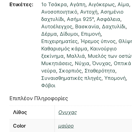
Ετικέτες:
1ο Τσάκρα
,
Αγάπη
,
Αιγόκερως
,
Αίμα
,
Ανοσοποιητικό
,
Αντοχή
,
Ασημένιο
δαχτυλίδι
,
Ασήμι 925°
,
Ασφάλεια
,
Αυτοέλεγχος
,
Βασκανία
,
Δαχτυλίδι
,
Δέρμα
,
Δίδυμοι
,
Επιμονή
,
Επιχειρηματίες
,
Ήρεμος ύπνος
,
Θλίψ
Καθαρισμός κάρμα
,
Καινούργιο
ξεκίνημα
,
Μαλλιά
,
Μυελός των οστώ
Μυκητιάσεις
,
Νύχια
,
Όνυχας
,
Οπτικά
νεύρα
,
Σκορπιός
,
Σταθερότητα
,
Συναισθηματικές πληγές
,
Υπομονή
,
Φόβοι
Επιπλέον Πληροφορίες
Λίθος
Ονυχας
Color
μαύρο