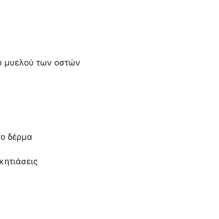
ου μυελού των οστών
το δέρμα
κητιάσεις