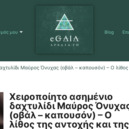
σμός μου
Blog
Επ
αχτυλίδι Μαύρος Όνυχας (οβάλ – καπουσόν) – Ο λίθος 
Χειροποίητο ασημένιο
δαχτυλίδι Μαύρος Όνυχα
(οβάλ – καπουσόν) – Ο
λίθος της αντοχής και τη