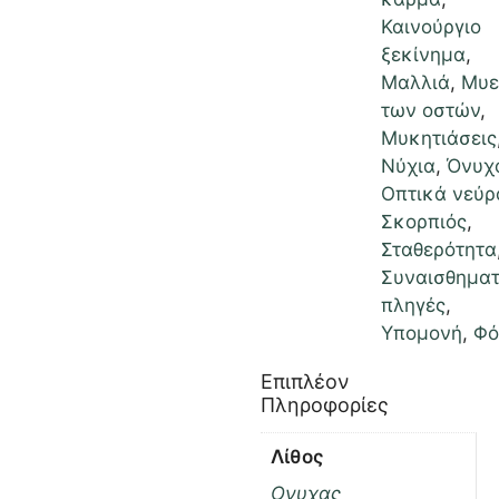
Καινούργιο
ξεκίνημα
,
Μαλλιά
,
Μυε
των οστών
,
Μυκητιάσεις
Νύχια
,
Όνυχ
Οπτικά νεύρ
Σκορπιός
,
Σταθερότητα
Συναισθηματ
πληγές
,
Υπομονή
,
Φό
Επιπλέον
Πληροφορίες
Λίθος
Ονυχας