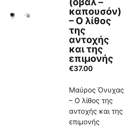
(οβάλ –
καπουσόν)
– Ο λίθος
της
αντοχής
και της
επιμονής
€
37.00
Μαύρος Όνυχας
– Ο λίθος της
αντοχής και της
επιμονής