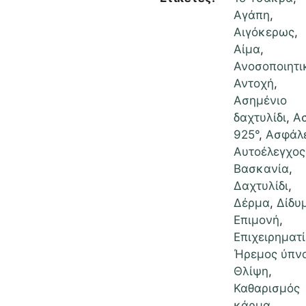
Αγάπη
,
Αιγόκερως
,
Αίμα
,
Ανοσοποιητι
Αντοχή
,
Ασημένιο
δαχτυλίδι
,
Α
925°
,
Ασφάλ
Αυτοέλεγχος
Βασκανία
,
Δαχτυλίδι
,
Δέρμα
,
Δίδυ
Επιμονή
,
Επιχειρηματί
Ήρεμος ύπν
Θλίψη
,
Καθαρισμός
κάρμα
,