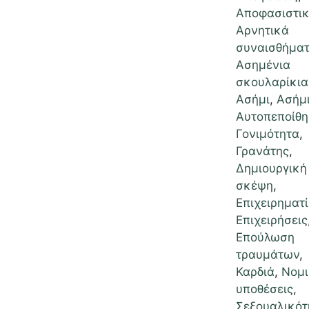
Αποφασιστικ
Αρνητικά
συναισθήμα
Ασημένια
σκουλαρίκια
Ασήμι
,
Ασήμι
Αυτοπεποίθ
Γονιμότητα
,
Γρανάτης
,
Δημιουργική
σκέψη
,
Επιχειρηματί
Επιχειρήσεις
Επούλωση
τραυμάτων
,
Καρδιά
,
Νομι
υποθέσεις
,
Σεξουαλικότ